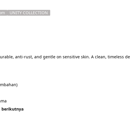
tom
UNITY COLLECTION
rable, anti-rust, and gentle on sensitive skin. A clean, timeless d
tambahan)
sama
i berikutnya