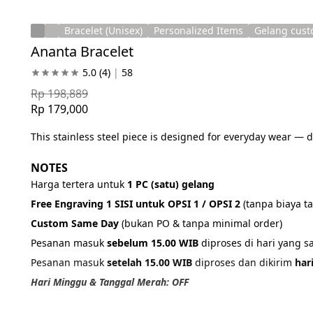
Bracelet (Unisex)
Personalized Items
Gelang cus
Ananta Bracelet
5.0
(4)
|
58
Rp 198,889
Rp 179,000
This stainless steel piece is designed for everyday wear — du
NOTES
Harga tertera untuk 
1 PC (satu) gelang
Free Engraving 1 SISI untuk OPSI 1 / OPSI 2 
(tanpa biaya 
Custom Same Day 
(bukan PO & tanpa minimal order)
Pesanan masuk 
sebelum 15.00 WIB
 diproses di hari yang 
Pesanan masuk 
setelah 15.00 WIB
 diproses dan dikirim 
har
Hari Minggu & Tanggal Merah: OFF