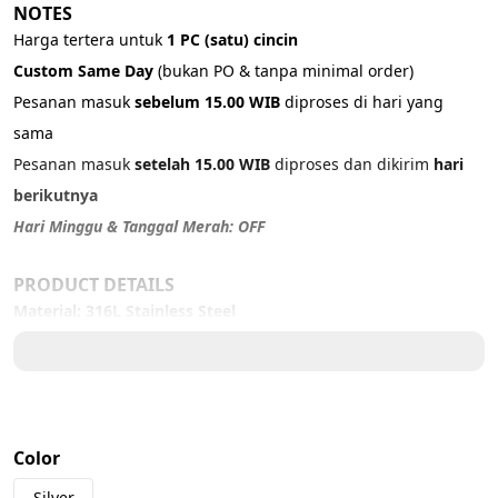
NOTES
Harga tertera untuk 
1 PC (satu) cincin
Custom Same Day 
(bukan PO & tanpa minimal order)
Pesanan masuk 
sebelum 15.00 WIB
 diproses di hari yang 
sama
Pesanan masuk 
setelah 15.00 WIB
 diproses dan dikirim 
hari 
berikutnya
Hari Minggu & Tanggal Merah: OFF
PRODUCT DETAILS
Material: 316L Stainless Steel
Color: 
Silver
Size:
US 5 – 5,5 cm
US 7 – 6 cm
Color
US 8 – 6,3 cm
Silver