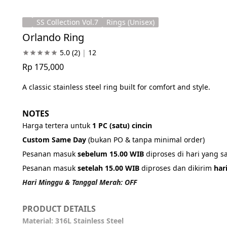
SS Collection Vol.7
Rings (Unisex)
Orlando Ring
5.0
(2)
|
12
Rp 175,000
A classic stainless steel ring built for comfort and style.
NOTES
Harga tertera untuk 
1 PC (satu) cincin
Custom Same Day 
(bukan PO & tanpa minimal order)
Pesanan masuk 
sebelum 15.00 WIB
 diproses di hari yang 
Pesanan masuk 
setelah 15.00 WIB
 diproses dan dikirim 
har
Hari Minggu & Tanggal Merah: OFF
PRODUCT DETAILS
Material: 316L Stainless Steel