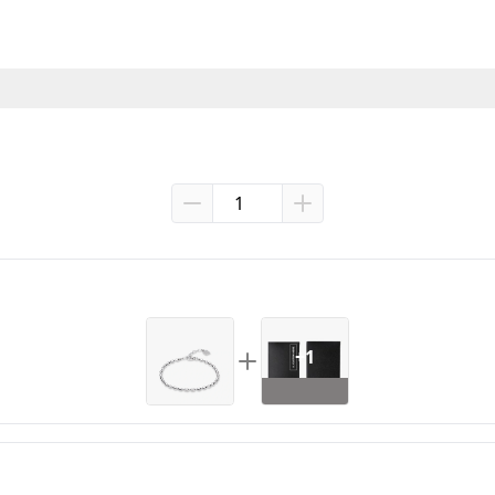
el tertutup, direkam dari awal hingga akhir (tanpa pause atau edit). 
g hilang atau defective.
+1