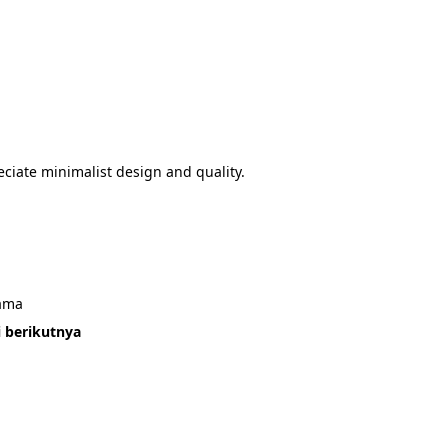
eciate minimalist design and quality.
sama
i berikutnya