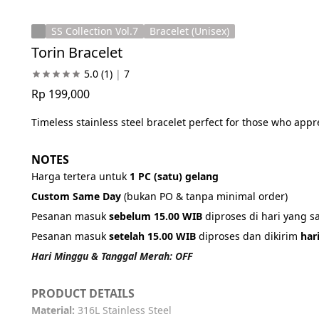
SS Collection Vol.7
Bracelet (Unisex)
Torin Bracelet
5.0
(1)
|
7
Rp 199,000
Timeless stainless steel bracelet perfect for those who appr
NOTES
Harga tertera untuk 
1 PC (satu) gelang
Custom Same Day 
(bukan PO & tanpa minimal order)
Pesanan masuk 
sebelum 15.00 WIB
 diproses di hari yang 
Pesanan masuk 
setelah 15.00 WIB
 diproses dan dikirim 
har
Hari Minggu & Tanggal Merah: OFF
PRODUCT DETAILS
Material: 
316L Stainless Steel