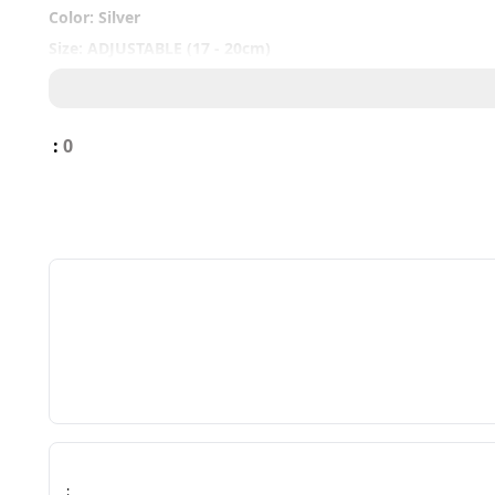
Color: Silver
Size: ADJUSTABLE (17 - 20cm)
IMPORTANT NOTICE
Mohon untuk membuat 
video unboxing
 paket dalam kondisi seg
:
0
Tanpa video unboxing
, kami tidak dapat memproses klaim baran
: