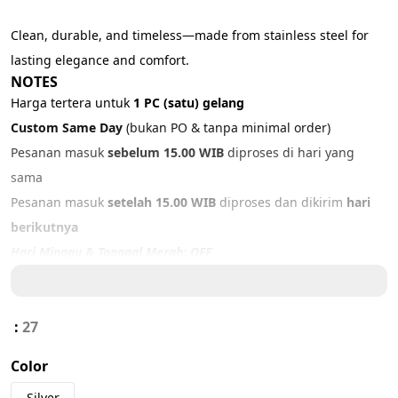
Clean, durable, and timeless—made from stainless steel for 
lasting elegance and comfort.
NOTES
Harga tertera untuk 
1 PC (satu) gelang
Custom Same Day 
(bukan PO & tanpa minimal order)
Pesanan masuk 
sebelum 15.00 WIB
 diproses di hari yang 
sama
Pesanan masuk 
setelah 15.00 WIB
 diproses dan dikirim 
hari 
berikutnya
Hari Minggu & Tanggal Merah: OFF
PRODUCT DETAILS
Material: 
316L Stainless Steel
:
27
Color: 
Black, Silver
Color
Size: ADJUSTABLE  (16 - 19 cm)
Silver