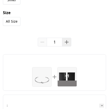
IMPORTANT NOTICE
Mohon untuk membuat 
video unboxing
 paket dalam kondisi segel 
Size
tertutup, direkam dari awal hingga akhir (tanpa pause atau edit). 
All Size
Tanpa video unboxing
, kami tidak dapat memproses klaim 
barang hilang atau defective.
+1
: