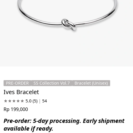
PRE-ORDER
SS Collection Vol.7
Bracelet (Unisex)
Ives Bracelet
5.0
(5)
|
54
Rp 199,000
Pre-order: 5-day processing. Early shipment 
available if ready.