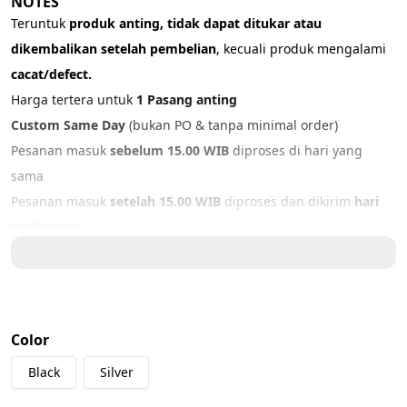
NOTES
Teruntuk 
produk anting, tidak dapat ditukar atau 
dikembalikan setelah pembelian
, kecuali produk mengalami 
cacat/defect.
Harga tertera untuk 
1 Pasang anting
Custom Same Day 
(bukan PO & tanpa minimal order)
Pesanan masuk 
sebelum 15.00 WIB
 diproses di hari yang 
sama
Pesanan masuk 
setelah 15.00 WIB
 diproses dan dikirim 
hari 
berikutnya
Hari Minggu & Tanggal Merah: OFF
PRODUCT DETAILS
Material: 316L Stainless Steel
Color
Color: 
Black, Silver
Black
Silver
IMPORTANT NOTICE