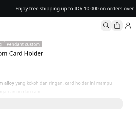
Enjoy free shipping up to IDR 10.000 on orders over ID
g
Pendant custom
om Card Holder
m alloy
 yang kokoh dan ringan, card holder ini mampu 
ngan aman dan rapi.