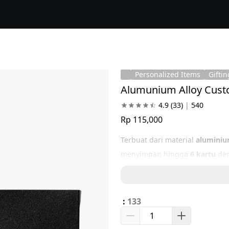
Personalized Items
Giftin
Alumunium Alloy Cust
4.9
(33)
|
540
Rp 115,000
Terbuat dari material 
aluminiu
menyimpan hingga 
6 kartu
 de
:
133