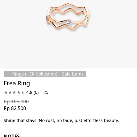
Rings (HER Collection)
Sale Items
Frea Ring
4.8
(6)
|
25
Rp 165,000
Rp 82,500
Shine that stays. No rust, no fade, just effortless beauty.
NOTES