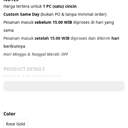
Harga tertera untuk 
1 PC (satu) cincin
Custom Same Day 
(bukan PO & tanpa minimal order)
Pesanan masuk 
sebelum 15.00 WIB
 diproses di hari yang 
sama
Pesanan masuk 
setelah 15.00 WIB
 diproses dan dikirim 
hari 
berikutnya
Hari Minggu & Tanggal Merah: OFF
PRODUCT DETAILS
Material: 316L Stainless Steel
Color: 
Rose Gold
Size:
US 6 – 5,8 cm
US 7 – 6 cm
Color
US 8 – 6,3 cm
Rose Gold