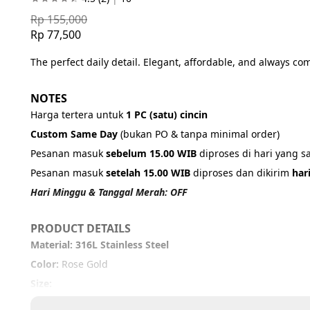
Rp 155,000
Rp 77,500
The perfect daily detail. Elegant, affordable, and always co
NOTES
Harga tertera untuk 
1 PC (satu) cincin
Custom Same Day 
(bukan PO & tanpa minimal order)
Pesanan masuk 
sebelum 15.00 WIB
 diproses di hari yang 
Pesanan masuk 
setelah 15.00 WIB
 diproses dan dikirim 
har
Hari Minggu & Tanggal Merah: OFF
PRODUCT DETAILS
Material: 316L Stainless Steel
Color: 
Rose Gold
Size:
US 5 – 5,5 cm