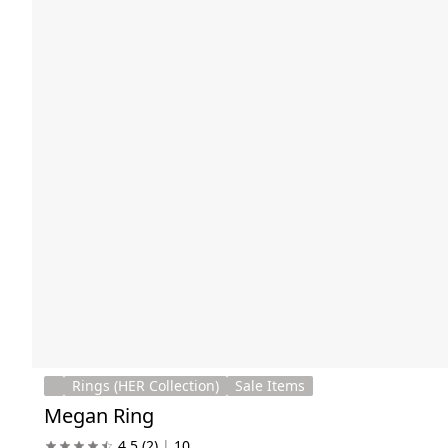
Rings (HER Collection)
Sale Items
Megan Ring
4.5
(2)
|
10