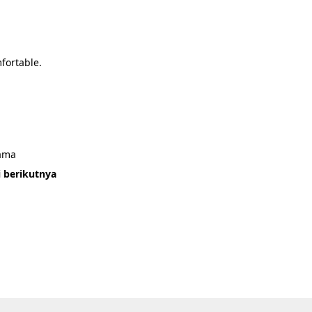
mfortable.
sama
i berikutnya