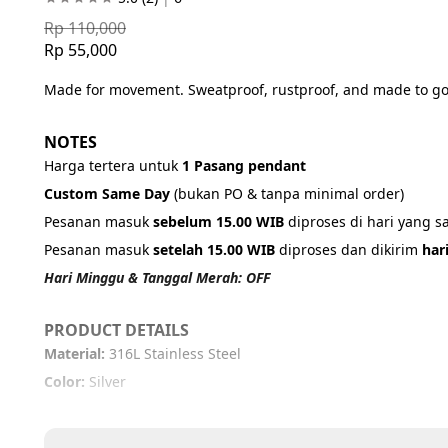
Rp 110,000
Rp 55,000
Made for movement. Sweatproof, rustproof, and made to go
NOTES
Harga tertera untuk 
1 Pasang pendant
Custom Same Day 
(bukan PO & tanpa minimal order)
Pesanan masuk 
sebelum 15.00 WIB
 diproses di hari yang 
Pesanan masuk 
setelah 15.00 WIB
 diproses dan dikirim 
har
Hari Minggu & Tanggal Merah: OFF
PRODUCT DETAILS
Material: 
316L Stainless Steel
Color: 
Silver
IMPORTANT NOTICE