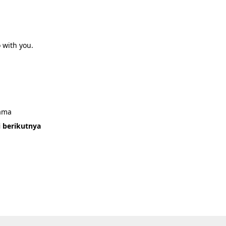
 with you.
sama
i berikutnya