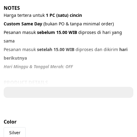
NOTES
Harga tertera untuk 
1 PC (satu) cincin
Custom Same Day 
(bukan PO & tanpa minimal order)
Pesanan masuk 
sebelum 15.00 WIB
 diproses di hari yang 
sama
Pesanan masuk 
setelah 15.00 WIB
 diproses dan dikirim 
hari 
berikutnya
Hari Minggu & Tanggal Merah: OFF
PRODUCT DETAILS
Material: 316L Stainless Steel
Color: 
Silver
Size:
US 5 – 5,5 cm
Color
US 6 – 5,8 cm
US 7 – 6 cm
Silver