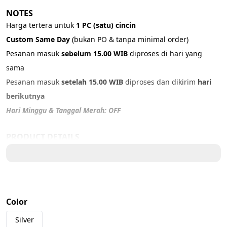
NOTES
Harga tertera untuk 
1 PC (satu) cincin
Custom Same Day 
(bukan PO & tanpa minimal order)
Pesanan masuk 
sebelum 15.00 WIB
 diproses di hari yang 
sama
Pesanan masuk 
setelah 15.00 WIB
 diproses dan dikirim 
hari 
berikutnya
Hari Minggu & Tanggal Merah: OFF
PRODUCT DETAILS
Material: 316 Stainless Steel
Color: Silver
Size:
US 5 – 5,5 cm
Color
US 6 – 5,8 cm
US 7 – 6 cm
Silver