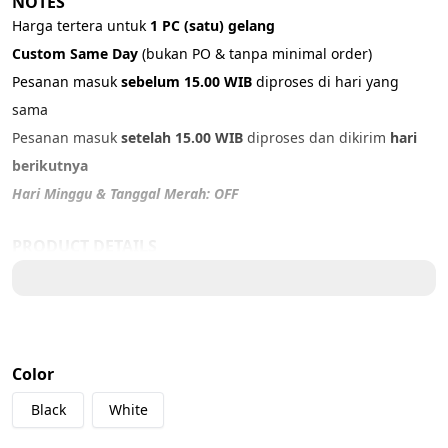
NOTES
Harga tertera untuk 
1 PC (satu) gelang
Custom Same Day 
(bukan PO & tanpa minimal order)
Pesanan masuk 
sebelum 15.00 WIB
 diproses di hari yang 
sama
Pesanan masuk 
setelah 15.00 WIB
 diproses dan dikirim 
hari 
berikutnya
Hari Minggu & Tanggal Merah: OFF
PRODUCT DETAILS
Material: G
enuine Leather
Color: 
Black, White
Size:
15 cm - XXS
Color
16 cm - XS
17 cm - S
Black
White
18 cm - SM