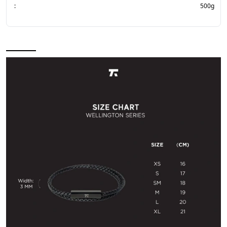
:
500g