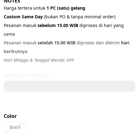
NOTES
Harga tertera untuk 
1 PC (satu) gelang
Custom Same Day 
(bukan PO & tanpa minimal order)
Pesanan masuk 
sebelum 15.00 WIB
 diproses di hari yang 
sama
Pesanan masuk 
setelah 15.00 WIB
 diproses dan dikirim 
hari 
berikutnya
Hari Minggu & Tanggal Merah: OFF
PRODUCT DETAILS
Material: G
enuine Leather
Color: 
Black
Size:
17 cm - S
Color
18 cm - SM
19 cm - M
Black
20 cm - L