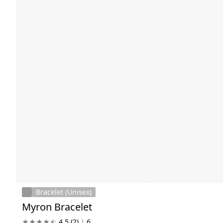
Bracelet (Unisex)
Myron Bracelet
4.5
(2)
|
6