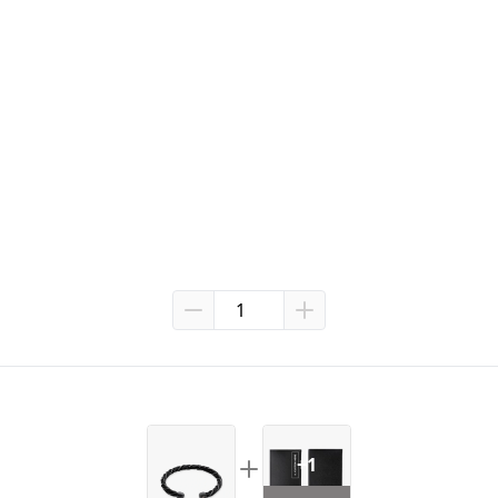
el tertutup, direkam dari awal hingga akhir (tanpa pause atau edit). 
g hilang atau defective.
+1