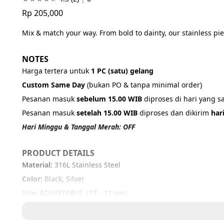
Rp 205,000
Mix & match your way. From bold to dainty, our stainless pie
NOTES
Harga tertera untuk 
1 PC (satu) gelang
Custom Same Day 
(bukan PO & tanpa minimal order)
Pesanan masuk 
sebelum 15.00 WIB
 diproses di hari yang 
Pesanan masuk 
setelah 15.00 WIB
 diproses dan dikirim 
har
Hari Minggu & Tanggal Merah: OFF
PRODUCT DETAILS
Material: 
316L Stainless Steel
Color: 
Black, Silver
Size: ADJUSTABLE  (17 - 21 cm)
IMPORTANT NOTICE