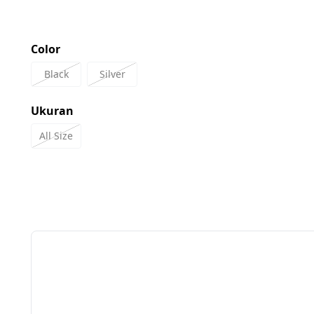
Mohon untuk membuat 
video unboxing
 paket dalam kondisi seg
Tanpa video unboxing
, kami tidak dapat memproses klaim baran
Color
Black
Silver
Ukuran
All Size