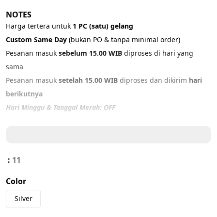
NOTES
Harga tertera untuk 
1 PC (satu) gelang
Custom Same Day 
(bukan PO & tanpa minimal order)
Pesanan masuk 
sebelum 15.00 WIB
 diproses di hari yang 
sama
Pesanan masuk 
setelah 15.00 WIB
 diproses dan dikirim 
hari 
berikutnya
Hari Minggu & Tanggal Merah: OFF
PRODUCT DETAILS
Material: 
316L Stainless Steel
Color: 
Black Silver
:
11
Size: ADJUSTABLE  (17 - 21 cm)
Color
IMPORTANT NOTICE
Silver
Mohon untuk membuat 
video unboxing
 paket dalam kondisi segel 