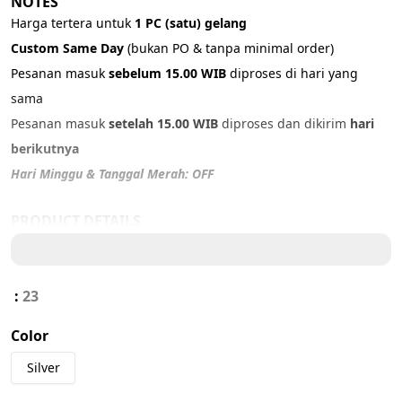
NOTES
Harga tertera untuk 
1 PC (satu) gelang
Custom Same Day 
(bukan PO & tanpa minimal order)
Pesanan masuk 
sebelum 15.00 WIB
 diproses di hari yang 
sama
Pesanan masuk 
setelah 15.00 WIB
 diproses dan dikirim 
hari 
berikutnya
Hari Minggu & Tanggal Merah: OFF
PRODUCT DETAILS
Material: 
316L Stainless Steel
Color: 
Silver
Size: ADJUSTABLE (17 - 20cm)
:
23
Color
IMPORTANT NOTICE
Mohon untuk membuat 
video unboxing
 paket dalam kondisi segel 
Silver
tertutup, direkam dari awal hingga akhir (tanpa pause atau edit). 