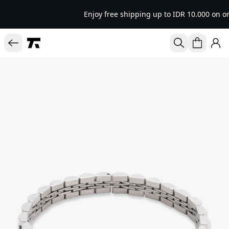
Enjoy free shipping up to IDR 10.000 on or