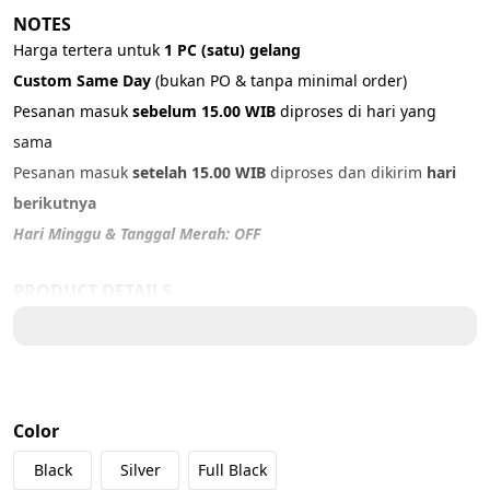
NOTES
Harga tertera untuk 
1 PC (satu) gelang
Custom Same Day 
(bukan PO & tanpa minimal order)
Pesanan masuk 
sebelum 15.00 WIB
 diproses di hari yang 
sama
Pesanan masuk 
setelah 15.00 WIB
 diproses dan dikirim 
hari 
berikutnya
Hari Minggu & Tanggal Merah: OFF
PRODUCT DETAILS
Material: 
N
ylon 
Color: 
Black, Silver, Full Black
Size:  ADJUSTABLE ( up to 23 cm)
Color
IMPORTANT NOTICE
Mohon untuk membuat 
video unboxing
 paket dalam kondisi segel 
Black
Silver
Full Black