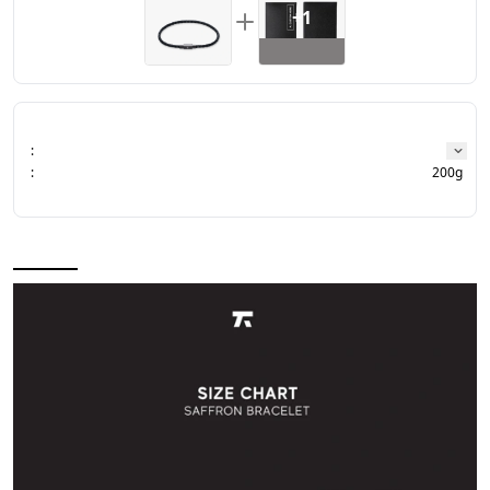
+1
hubungi admin.
:
:
200g