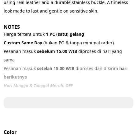
using real leather and a durable stainless buckle. A timeless 
look made to last and gentle on sensitive skin.
NOTES
Harga tertera untuk 
1 PC (satu) gelang
Custom Same Day 
(bukan PO & tanpa minimal order)
Pesanan masuk 
sebelum 15.00 WIB
 diproses di hari yang 
sama
Pesanan masuk 
setelah 15.00 WIB
 diproses dan dikirim 
hari 
berikutnya
Hari Minggu & Tanggal Merah: OFF
PRODUCT DETAILS
Material: G
enuine Leather
Color: 
Black
Size:
Color
15 cm - XXS